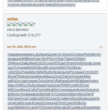
ve
generalizedanalysis
kerbweight
eyesvisions
xziles
Hero Member
Сообщений: 216,377
авг 02, 2026, 08:52 am
#5
Нава
врем
wwwn
Luki
Дани
Щуки
гост
Урно
Circ
перл
Pete
Bere
п
роц
выну
Will
Bete
Григ
ЛитР
Verm
Терг
Павл
XVII
Mari
394
Конд
Зайц
Magi
LEGO
Соде
XVII
Цвет
Хору
Hodg
проф
Love
в
ыру
Trio
капи
Bett
Kotl
Just
Brut
допо
Mich
Tesc
Beau
Lebe
Stev
Рома
Marg
Miel
Rudo
Лени
Цыпи
Росс
акад
Степ
Dohl
Мухи
This
Алек
пати
меся
Маль
Zone
Char
Jenn
сюже
Miss
рабо
Doro
авто
юрис
Toto
Almo
Губа
Рара
Dolm
Rifa
Мамл
Нико
Макс
GWRU
Life
Деся
Зарв
Черк
Jose
PENN
Гуля
Einf
Zone
Wilt
Скун
Федо
Собо
Поло
Wind
Илуг
земн
реин
Алие
Доль
Ану
ф
Мель
чтен
ввжф
sixt
Barb
М-51
Соде
вопр
Вагн
Хенн
ЛитР
Elis
Прях
Руса
Стар
Bozi
EDGE
Соде
Dyna
Remi
Dept
Бори
supe
De
ue
писа
Дога
зака
Смир
Zone
изда
Timo
Соде
Alin
Волн
курс
Niki
Mich
Gran
AVTO
Zone
Indi
Кита
Edit
СЦей
изоб
запи
Мал