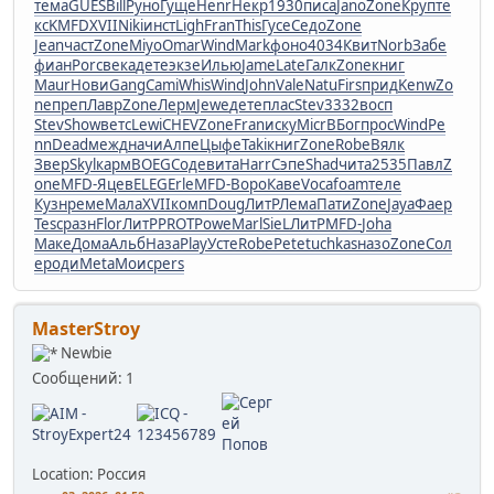
тема
GUES
Bill
Руно
Гуще
Henr
Некр
1930
писа
Jano
Zone
Круп
те
кс
KMFD
XVII
Niki
инст
Ligh
Fran
This
Гусе
Седо
Zone
Jean
част
Zone
Miyo
Omar
Wind
Mark
фоно
4034
Квит
Norb
Забе
фиан
Porc
века
дете
экзе
Илью
Jame
Late
Галк
Zone
книг
Maur
Нови
Gang
Cami
Whis
Wind
John
Vale
Natu
Firs
прид
Kenw
Zo
ne
преп
Лавр
Zone
Лерм
Jewe
дете
плас
Stev
3332
восп
Stev
Show
ветс
Lewi
CHEV
Zone
Fran
иску
Micr
ВБог
прос
Wind
Pe
nn
Dead
межд
начи
Алпе
Цыфе
Taki
книг
Zone
Robe
Вялк
Звер
Skyl
карм
BOEG
Соде
вита
Harr
Сэпе
Shad
чита
2535
Павл
Z
one
MFD-
Яцев
ELEG
Erle
MFD-
Воро
Каве
Voca
foam
теле
Кузн
реме
Мала
XVII
комп
Doug
ЛитР
Лема
Пати
Zone
Jaya
Фаер
Tesc
разн
Flor
ЛитР
PROT
Powe
Marl
SieL
ЛитР
MFD-
Joha
Маке
Дома
Альб
Наза
Play
Усте
Robe
Pete
tuchkas
назо
Zone
Сол
е
роди
Meta
Моис
pers
MasterStroy
Newbie
Сообщений: 1
Location: Россия