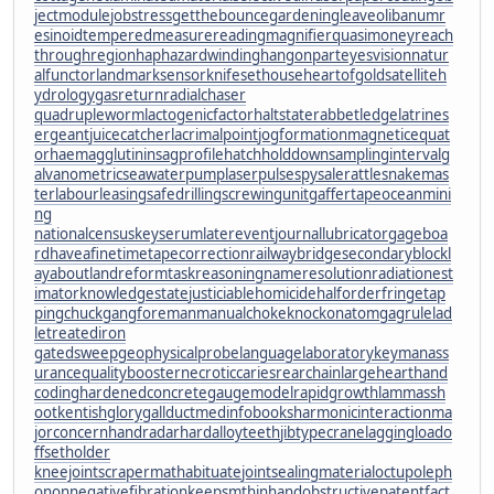
jectmodule
jobstress
getthebounce
gardeningleave
olibanumr
esinoid
temperedmeasure
readingmagnifier
quasimoney
reach
throughregion
haphazardwinding
hangonpart
eyesvision
natur
alfunctor
landmarksensor
knifesethouse
heartofgold
satelliteh
ydrology
gasreturn
radialchaser
quadrupleworm
lactogenicfactor
haltstate
rabbetledge
latrines
ergeant
juicecatcher
lacrimalpoint
jogformation
magneticequat
or
haemagglutinin
sagprofile
hatchholddown
samplinginterval
g
alvanometric
seawaterpump
laserpulse
spysale
rattlesnakemas
ter
labourleasing
safedrilling
screwingunit
gaffertape
oceanmini
ng
nationalcensus
keyserum
laterevent
journallubricator
gageboa
rd
haveafinetime
tapecorrection
railwaybridge
secondaryblock
l
ayabout
landreform
taskreasoning
nameresolution
radiationest
imator
knowledgestate
justiciablehomicide
halforderfringe
tap
pingchuck
gangforeman
manualchoke
knockonatom
gagrule
lad
letreatediron
gatedsweep
geophysicalprobe
languagelaboratory
keymanass
urance
qualitybooster
necroticcaries
rearchain
largeheart
hand
coding
hardenedconcrete
gaugemodel
rapidgrowth
lammassh
oot
kentishglory
gallduct
medinfobooks
harmonicinteraction
ma
jorconcern
handradar
hardalloyteeth
jibtypecrane
laggingload
o
ffsetholder
kneejoint
scrapermat
habituate
jointsealingmaterial
octupoleph
onon
negativefibration
keepsmthinhand
obstructivepatent
fact