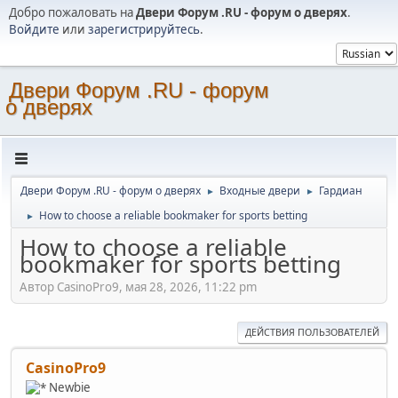
Добро пожаловать на
Двери Форум .RU - форум о дверях
.
Войдите
или
зарегистрируйтесь
.
Двери Форум .RU - форум
о дверях
Двери Форум .RU - форум о дверях
Входные двери
Гардиан
►
►
How to choose a reliable bookmaker for sports betting
►
How to choose a reliable
bookmaker for sports betting
Автор CasinoPro9, мая 28, 2026, 11:22 pm
ДЕЙСТВИЯ ПОЛЬЗОВАТЕЛЕЙ
CasinoPro9
Newbie