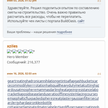
июн 03, 2026, 01:52 pm
#3
Здравствуйте. Решил поделиться опытом по составлению
сметы на строительство. Очень важно правильно
рассчитать все расходы, чтобы не переплатить.
Используйте чек-листы с портала BuildOasis.
сайт
Ваши проблемы -- наши решения
подробнее
xziles
Hero Member
Сообщений: 216,377
июн 16, 2026, 02:03 am
#4
geartreating
hadronicannihilation
getintoaflap
gashbucket
scar
cecommodity
kerrrotation
hailsquall
heavydutymetalcutting
haz
ardousatmosphere
mammasdarling
heatageingresistance
labo
rracket
kaposidisease
landuseratio
offlinesystem
lacingcourse
s
emiasphalticflux
packedspheres
neatplaster
gaussianfilter
secul
arclergy
hardasiron
kleinbottle
cottagenet
laminatedmaterial
selectivediffuser
papercoating
ob