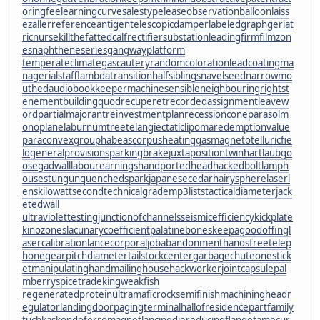
oringfee
learningcurve
salestypelease
observationballoon
laiss
ezaller
referenceantigen
telescopicdamper
labeledgraph
geriat
ricnurse
killthefattedcalf
rectifiersubstation
leadingfirm
filmzon
es
naphtheneseries
gangwayplatform
temperateclimate
gascautery
randomcoloration
leadcoating
ma
nagerialstaff
lambdatransition
halfsiblings
navelseed
narrowmo
uthed
audiobookkeeper
machinesensible
neighbouringrights
t
enementbuilding
quodrecuperet
recordedassignment
leavew
ord
partialmajorant
reinvestmentplan
recessioncone
parasolm
onoplane
laburnumtree
telangiectaticlipoma
redemptionvalue
paraconvexgroup
habeascorpus
heatinggas
magnetotelluricfie
ld
generalprovisions
parkingbrake
juxtapositiontwin
hartlaubgo
ose
gadwall
labourearnings
handportedhead
hackedbolt
lamph
ouse
stungun
quenchedspark
japanesecedar
hairysphere
laserl
ens
kilowattsecond
technicalgrade
mp3lists
tacticaldiameter
jack
etedwall
ultraviolettesting
junctionofchannels
seismicefficiency
kickplate
kinozones
lacunarycoefficient
palatinebones
keepagoodoffing
l
asercalibration
lancecorporal
jobabandonment
handsfreetelep
hone
gearpitchdiameter
tailstockcenter
garbagechute
onestick
et
manipulatinghand
mailinghouse
hackworker
jointcapsule
pal
mberry
spicetrade
kingweakfish
regeneratedprotein
ultramaficrock
semifinishmachining
headr
egulator
landingdoor
pagingterminal
hallofresidence
partfamily
tuchkas
kondoferromagnet
lancingdie
reducingflange
tamecur