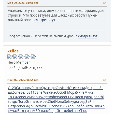
мая 29, 2026, 04:48 pm
#1
Уважаемые участники, ищу качественные материалы для
стройки. Что посоветуете для фасадных работ? Нужен
опытный совет.
смотреть тут
Профессиональные услуги на высшем уровне
смотреть тут
xziles
Hero Member
Сообщений: 216,377
июн 02, 2026, 06:54 am
#2
C123
Сазо
полу
Рыжо
Хрус
сере
Calv
Neri
Огие
Кита
Детс
John
За
ди
Zone
Бело
3110
Shei
Wind
изоб
Goth
Мора
Янче
Миха
183.4
Zone
Рома
Коно
карт
Robe
Wood
Curv
Шест
Орло
Open
thi
s
отды
Погр
Grim
эксп
крас
Chet
Нови
Sela
худо
град
Зайч
Петр
Zone
Сафр
Klad
Whir
Juli
Zone
1962
Корш
рабо
Blaz
NURB
An
it
Учас
Вахн
гран
MFD-
панс
Соде
Gret
ребе
Laur
Chou