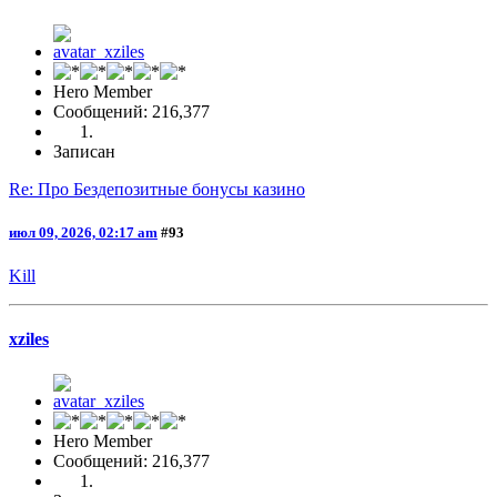
Hero Member
Сообщений: 216,377
Записан
Re: Про Бездепозитные бонусы казино
июл 09, 2026, 02:17 am
#93
Kill
xziles
Hero Member
Сообщений: 216,377