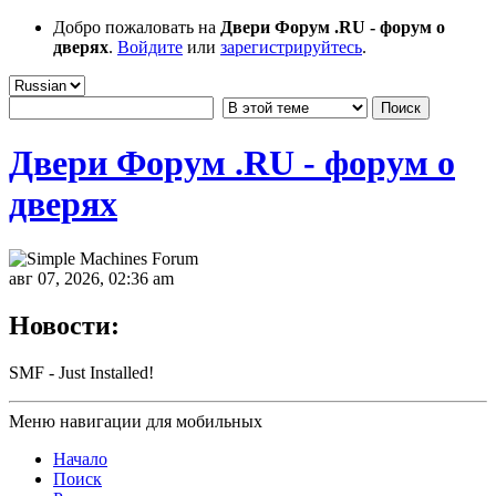
Добро пожаловать на
Двери Форум .RU - форум о
дверях
.
Войдите
или
зарегистрируйтесь
.
Двери Форум .RU - форум о
дверях
авг 07, 2026, 02:36 am
Новости:
SMF - Just Installed!
Меню навигации для мобильных
Начало
Поиск