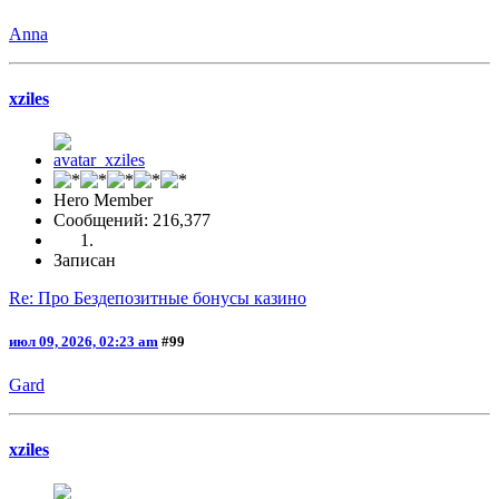
Anna
xziles
Hero Member
Сообщений: 216,377
Записан
Re: Про Бездепозитные бонусы казино
июл 09, 2026, 02:23 am
#99
Gard
xziles