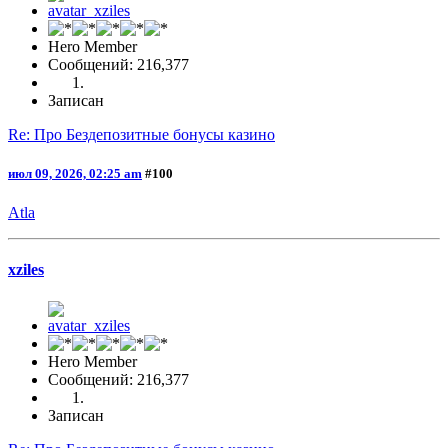
Hero Member
Сообщений: 216,377
Записан
Re: Про Бездепозитные бонусы казино
июл 09, 2026, 02:25 am
#100
Atla
xziles
Hero Member
Сообщений: 216,377
Записан