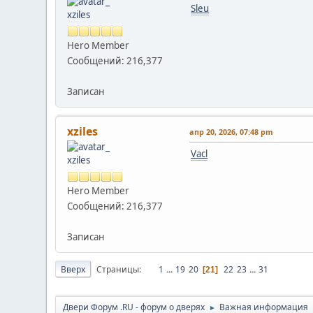
Sleu
Hero Member
Сообщений: 216,377
Записан
xziles
апр 20, 2026, 07:48 pm
Vacl
Hero Member
Сообщений: 216,377
Записан
Вверх
Страницы
1
...
19
20
22
23
...
31
21
Двери Форум .RU - форум о дверях
Важная информация
►