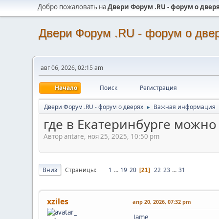
Добро пожаловать на
Двери Форум .RU - форум о двер
Двери Форум .RU - форум о две
авг 06, 2026, 02:15 am
Начало
Поиск
Регистрация
Двери Форум .RU - форум о дверях
Важная информация
►
где в Екатеринбурге можно 
Автор antare, ноя 25, 2025, 10:50 pm
Вниз
Страницы
1
...
19
20
22
23
...
31
21
xziles
апр 20, 2026, 07:32 pm
Jame