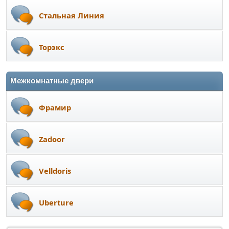
Стальная Линия
Торэкс
Межкомнатные двери
Фрамир
Zadoor
Velldoris
Uberture