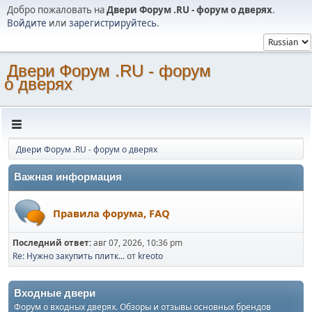
Добро пожаловать на
Двери Форум .RU - форум о дверях
.
Войдите
или
зарегистрируйтесь
.
Двери Форум .RU - форум
о дверях
Двери Форум .RU - форум о дверях
Важная информация
Правила форума, FAQ
Последний ответ:
авг 07, 2026, 10:36 pm
Re: Нужно закупить плитк...
от
kreoto
Входные двери
Форум о входных дверях. Обзоры и отзывы основных брендов